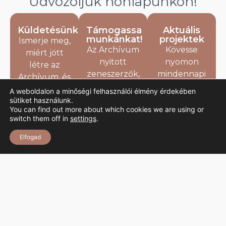
Üdvözöljük honlapunkon!
Küldetésünk
Támogassa
Aktuális
munkánkat!
projektek
Ismerje meg,
Az Archívum
Kövesse
miért jött
nyitott
nyomon
létre az
zeneszerzők,
mindennapi
Archívum, és
előadóművészek
munkánkat,
milyen
A weboldalon a minőségi felhasználói élmény érdekében
és
olvasson
sütiket használunk.
célokat
You can find out more about which cookies we are using or
zenetörténészek
legújabb
tűztünk ki az
switch them off in
settings
.
hagyatékának
kutatásainkról
erdélyi
teljes vagy
és a
zenei
Elfogad
részleges
feldolgozás
hagyatékok
befogadására.
alatt álló
méltó
Tudja meg,
hagyatékokról
feldolgozása
hogyan
valamint
érdekében.
segíthet!
Erdély
gazdag
zenei