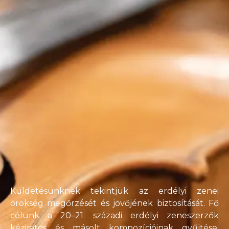
Küldetésünknek tekintjük az erdélyi zenei
örökség megőrzését és jövőjének biztosítását. Fő
célunk a 20–21. századi erdélyi zeneszerzők
kéziratos és másolt kompozícióinak gyűjtése,